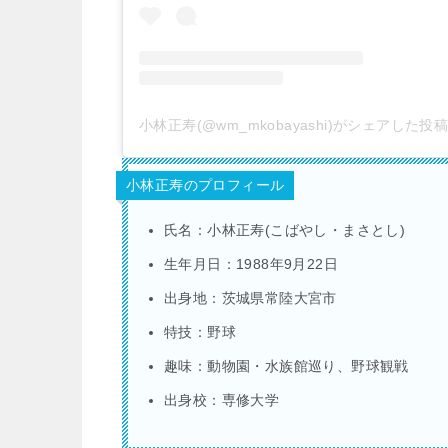
小林正寿(@wm_mkobayashi)がシェアした投
小林正寿のプロフィール
氏名：小林正寿
(
こばやし・まさとし
)
生年月日：
1988
年
9
月
22
日
出身地：茨城県常陸大宮市
特技：野球
趣味：動物園・水族館巡り、野球観戦
出身校：専修大学