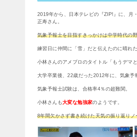
2019
年から、日本テレビの『
ZIP!
』に、月
正寿さん。
気象予報士を目指すきっかけは中学時代の
練習日に仲間に「雪」だと伝えたのに晴れ
小林さんのアメブロのタイトル「もうデマ
大学卒業後、
22
歳だった
2012
年に、気象予
気象予報士試験は、合格率
4
％の超難関。
小林さんも
大変な勉強家
のようです。
8
年間欠かさず書き続けた天気の振り返りノ