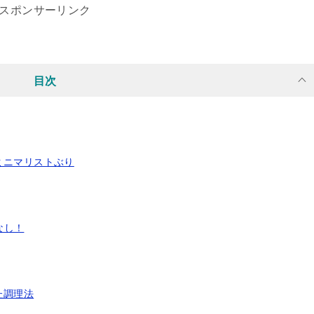
スポンサーリンク
目次
ミニマリストぶり
なし！
た調理法