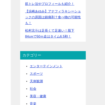
筋トレ法やプロフィールも紹介！
【浜崎あゆみ】アナフィラキシーショ
ックの原因は鎮痛剤？食べ物の可能性
も！
松村北斗は足長くて足速い！股下
84cmで50ｍ走はタイム6.5秒！
カテゴリー
エンターテインメント
スポーツ
天体観測
社会
美容・健康
音楽