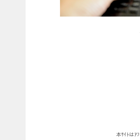
本ｻｲﾄは