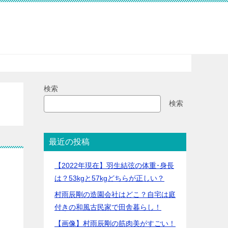
検索
検索
最近の投稿
【2022年現在】羽生結弦の体重･身長
ス
は？53kgと57kgどちらが正しい？
村雨辰剛の造園会社はどこ？自宅は庭
付きの和風古民家で田舎暮らし！
【画像】村雨辰剛の筋肉美がすごい！