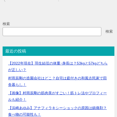
稿
ナ
ビ
検索
ゲ
検索
ー
シ
最近の投稿
ョ
ン
【2022年現在】羽生結弦の体重･身長は？53kgと57kgどちら
が正しい？
村雨辰剛の造園会社はどこ？自宅は庭付きの和風古民家で田
舎暮らし！
【画像】村雨辰剛の筋肉美がすごい！筋トレ法やプロフィー
ルも紹介！
【浜崎あゆみ】アナフィラキシーショックの原因は鎮痛剤？
食べ物の可能性も！