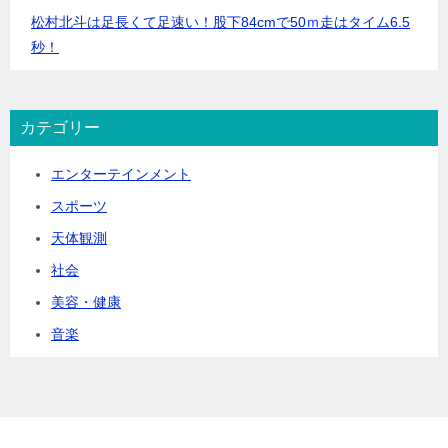
松村北斗は足長くて足速い！股下84cmで50ｍ走はタイム6.5
秒！
カテゴリー
エンターテインメント
スポーツ
天体観測
社会
美容・健康
音楽