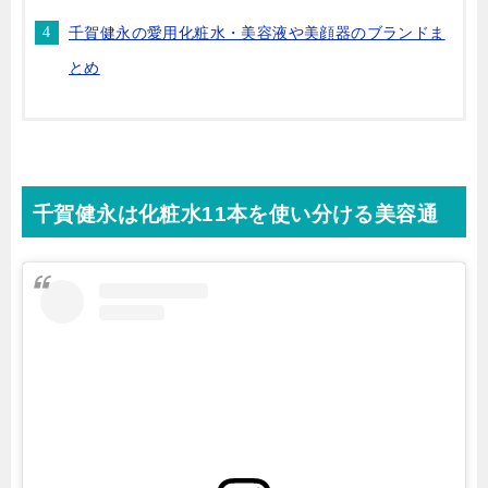
千賀健永の愛用化粧水・美容液や美顔器のブランドま
とめ
千賀健永は化粧水
11
本を使い分ける美容通