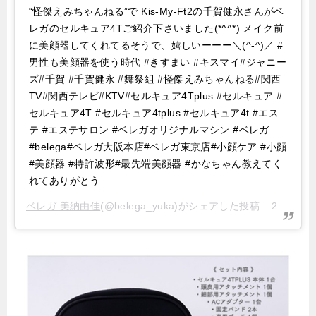
“怪傑えみちゃんねる”で Kis-My-Ft2の千賀健永さんがベ
レガのセルキュア4Tご紹介下さいました(*^^*) メイク前
に美顔器してくれてるそうで、嬉しいーーー＼(^-^)／ #
男性も美顔器を使う時代 #きすまい #キスマイ#ジャニー
ズ#千賀 #千賀健永 #舞祭組 #怪傑えみちゃんねる#関西
TV#関西テレビ#KTV#セルキュア4Tplus #セルキュア #
セルキュア4T #セルキュア4tplus #セルキュア4t #エス
テ #エステサロン #ベレガオリジナルマシン #ベレガ
#belega#ベレガ大阪本店#ベレガ東京店#小顔ケア #小顔
#美顔器 #特許波形#最先端美顔器 #かなちゃん教えてく
れてありがとう
ベレガ 美納由佳
(@belega_yuka)がシェアした投稿 –
2015年 3月月7日午後8時36分PST