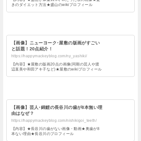
きのダイエット方法★盛山のwikiプロフィール
【画像】ニューヨーク･屋敷の版画がすごい
と話題！20点紹介！
https://happymackeyblog.com/ny_yashiki/
【内容】★屋敷の版画20点の画像(同期の芸人や渡
辺直美や和田アキ子など)★屋敷のwikiプロフィール
【画像】芸人･錦鯉の長谷川の歯が8本無い理
由はなぜ？
https://happymackeyblog.com/nishikigoi_teeth/
【内容】★長谷川の歯がない画像・動画★奥歯が8
本ない理由★長谷川のプロフィール