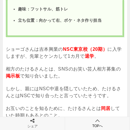
趣味：フットサル、筋トレ
立ち位置：向かって右、ボケ・ネタ作り担当
ショーゴさんは吉本興業の
NSC東京校（20期）
に入学
しますが、先輩とケンカして
1
カ月で
退学
。
相方のたけるさんとは、
SNS
のお笑い芸人相方募集の
掲示板
で知り合いました。
しかし、親には
NSC
中退を隠していたため、たけるさ
んとは
NSC
で知り合ったと言っていたそうです。
お互いのことを知るために、たけるさんとは
同居
して
いた時期もあるとのこと。
TOPへ
シェア
コンビ名の東京ホテイソンの由来は、
笑いの神様の布