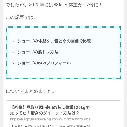
でしたが、
2020
年には
83kg
と体重が
1.7
倍に！
この記事では、
ショーゴの体型を、昔と今の画像で比較
ショーゴの筋トレ方法
ショーゴの
wiki
プロフィール
についてまとめました。
【画像】見取り図･盛山の昔は体重125kgで
太ってた！驚きのダイエット方法は？
https://happymackeyblog.com/mitorizu-moriyama/
【内容】★盛山が体重125キロだった頃の画像★驚