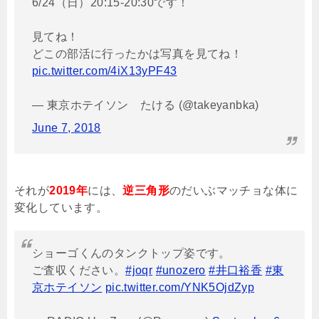
6/24（日）20:15-20:30です！
見てね！
どこの部活に行ったかは写真を見てね！
pic.twitter.com/4iX13yPF43
— 東京ホテイソン たける (@takeyanbka)
June 7, 2018
それが
2019年
には、
逆三角形
のだいぶマッチョな体に
変化しています。
ショーゴくんのタンクトップ姿です。
ご査収ください。
#joqr
#unozero
#井口裕香
#東
京ホテイソン
pic.twitter.com/YNK5OjdZyp