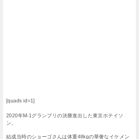
[quads id=1]
2020
年
M-1
グランプリの決勝進出した東京ホテイソ
ン。
結成当時のショーゴさんは体重
48kg
の華奢なイケメン