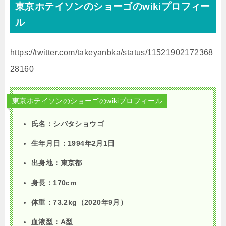
東京ホテイソンのショーゴの
wiki
プロフィー
ル
https://twitter.com/takeyanbka/status/11521902172368
28160
東京ホテイソンのショーゴのwikiプロフィール
氏名：シバタショウゴ
生年月日：
1994
年
2
月
1
日
出身地：東京都
身長：
170cm
体重：
73.2kg
（
2020
年
9
月）
血液型：
A
型