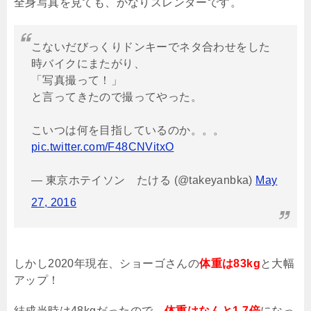
全身写真を見ても、かなりスレンダーです。
こないだびっくりドンキーでネタ合わせをした
時バイクにまたがり、
「写真撮って！」
と言ってきたので撮ってやった。
こいつは何を目指しているのか。。。
pic.twitter.com/F48CNVitxO
— 東京ホテイソン たける (@takeyanbka)
May
27, 2016
しかし
2020
年現在、ショーゴさんの
体重は83kg
と大幅
アップ！
結成当時は
48kg
だったので、
体重はなんと1.7倍
になっ