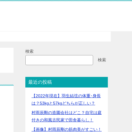
検索
検索
最近の投稿
【2022年現在】羽生結弦の体重･身長
は？53kgと57kgどちらが正しい？
村雨辰剛の造園会社はどこ？自宅は庭
付きの和風古民家で田舎暮らし！
【画像】村雨辰剛の筋肉美がすごい！