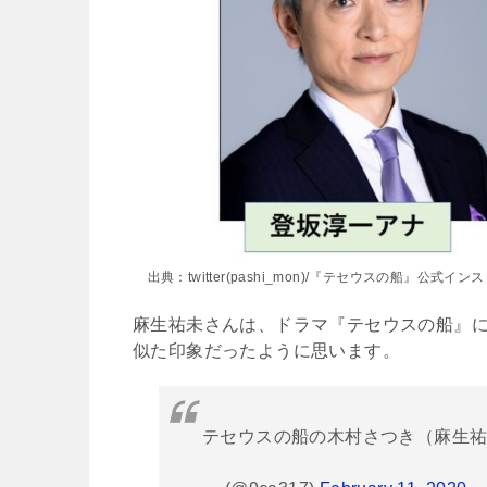
出典：twitter(pashi_mon)/『テセウスの船』公式イン
麻生祐未さんは、ドラマ『テセウスの船』
似た印象だったように思います。
テセウスの船の木村さつき（麻生祐未さ