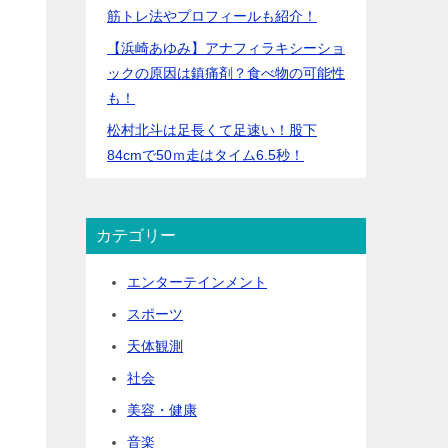
筋トレ法やプロフィールも紹介！
【浜崎あゆみ】アナフィラキシーショ
ックの原因は鎮痛剤？食べ物の可能性
も！
松村北斗は足長くて足速い！股下
84cmで50ｍ走はタイム6.5秒！
カテゴリー
エンターテインメント
スポーツ
天体観測
社会
美容・健康
音楽