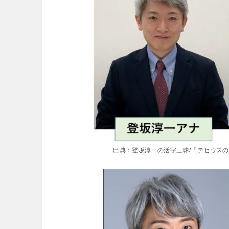
出典：登坂淳一の活字三昧/『テセウスの船』